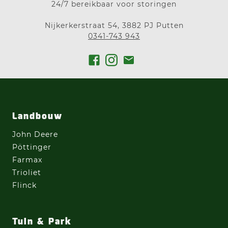
24/7 bereikbaar voor storingen
Nijkerkerstraat 54, 3882 PJ Putten
0341-743 943
Landbouw
John Deere
Pöttinger
Farmax
Trioliet
Flinck
Tuin & Park