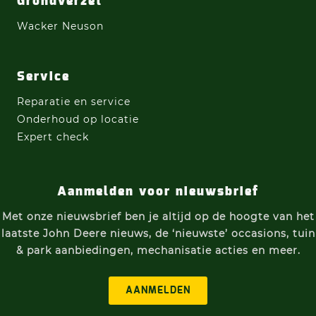
Grondverzet
Wacker Neuson
Service
Reparatie en service
Onderhoud op locatie
Expert check
Aanmelden voor nieuwsbrief
Met onze nieuwsbrief ben je altijd op de hoogte van h
et
laatste John Deere nieuws, d
e ‘nieuwste’ occasions, t
uin
& park aanbiedingen, m
echanisatie acties e
n meer.
AANMELDEN