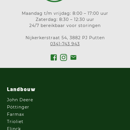
Maandag t/m vrijdag: 8:00 – 17:00 uur
Zaterdag: 8:30 – 12:30 uur
24/7 bereikbaar voor storingen
Nijkerkerstraat 54, 3882 PJ Putten
0341-743 943
Landbouw
John Deere
Pöttinger
Farmax
Trioliet
Flinck