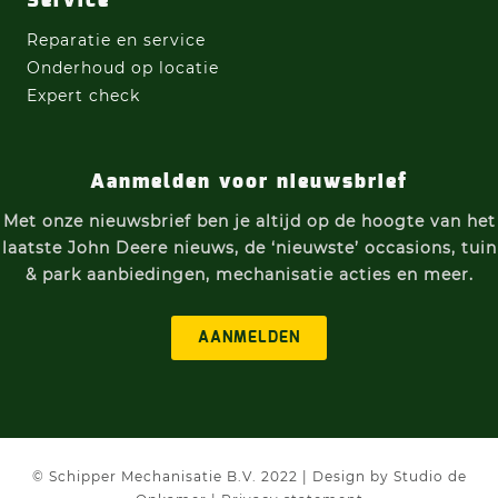
Service
Reparatie en service
Onderhoud op locatie
Expert check
Aanmelden voor nieuwsbrief
Met onze nieuwsbrief ben je altijd op de hoogte van h
et
laatste John Deere nieuws, d
e ‘nieuwste’ occasions, t
uin
& park aanbiedingen, m
echanisatie acties e
n meer.
AANMELDEN
© Schipper Mechanisatie B.V. 2022 |
Design by Studio de