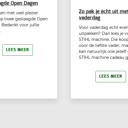
agde Open Dagen
Zo pak je écht uit me
ken met veel plezier
vaderdag
op twee geslaagde Open
 Bedankt voor jullie
Voor vaderdag echt eve
.
uitpakken? Dan kies je v
STIHL machine. Die koop
voor de liefste vader, ma
LEES MEER
kan natuurlijk ook jezelf
STIHL machine cadeau 
LEES MEER