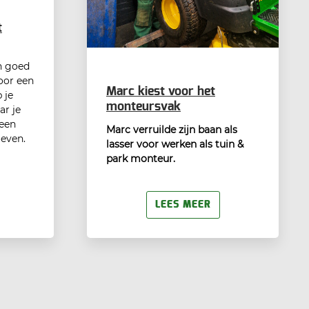
t
n goed
oor een
Marc kiest voor het
 je
monteursvak
ar je
 een
Marc verruilde zijn baan als
geven.
lasser voor werken als tuin &
park monteur.
LEES MEER