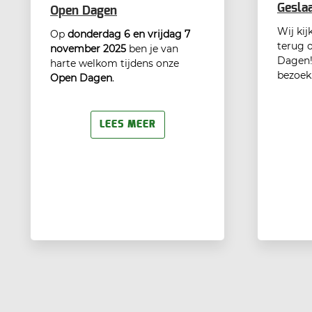
Gesla
Open Dagen
Wij kij
Op
donderdag 6 en vrijdag 7
terug 
november 2025
ben je van
Dagen!
harte welkom tijdens onze
bezoek
Open Dagen
.
LEES MEER