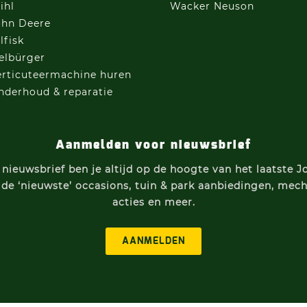
ihl
Wacker Neuson
ohn Deere
lfisk
ielbürger
erticuteermachine
huren
nderhoud & reparatie
Aanmelden voor nieuwsbrief
nieuwsbrief ben je altijd op de hoogte van h
et laatste 
 d
e ‘nieuwste’ occasions, t
uin & park aanbiedingen, m
ech
acties e
n meer.
AANMELDEN