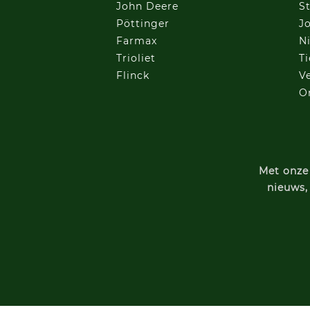
John Deere
St
Pöttinger
J
Farmax
Ni
Trioliet
T
Flinck
V
O
Met onze 
nieuws,