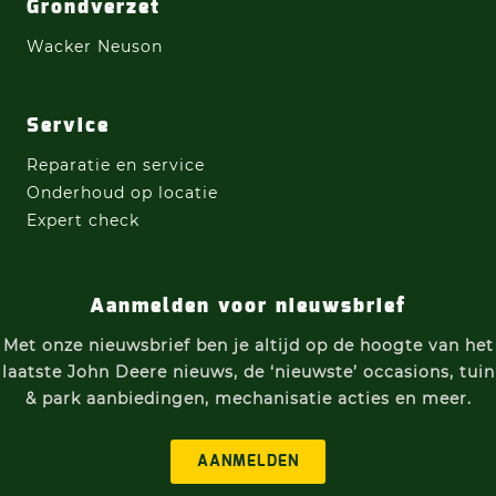
Grondverzet
Wacker Neuson
Service
Reparatie en service
Onderhoud op locatie
Expert check
Aanmelden voor nieuwsbrief
Met onze nieuwsbrief ben je altijd op de hoogte van h
et
laatste John Deere nieuws, d
e ‘nieuwste’ occasions, t
uin
& park aanbiedingen, m
echanisatie acties e
n meer.
AANMELDEN