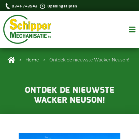
0341-743943
Openingstijden
Home
Ontdek de nieuwste Wacker Neuson!
ONTDEK DE NIEUWSTE
WACKER NEUSON!