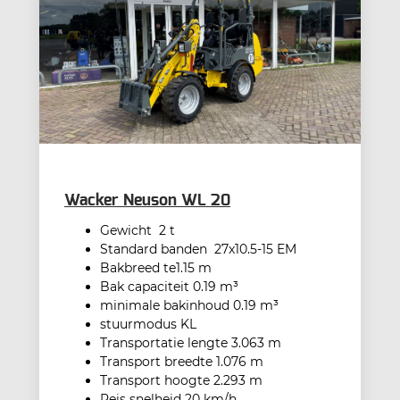
Wacker Neuson WL 20
Gewicht 2 t
Standard banden 27x10.5-15 EM
Bakbreed te1.15 m
Bak capaciteit 0.19 m³
minimale bakinhoud 0.19 m³
stuurmodus KL
Transportatie lengte 3.063 m
Transport breedte 1.076 m
Transport hoogte 2.293 m
Reis snelheid 20 km/h