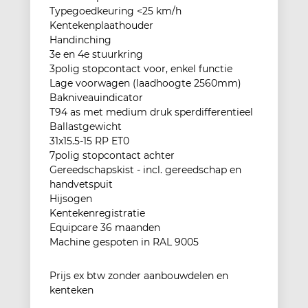
Typegoedkeuring <25 km/h
Kentekenplaathouder
Handinching
3e en 4e stuurkring
3polig stopcontact voor, enkel functie
Lage voorwagen (laadhoogte 2560mm)
Bakniveauindicator
T94 as met medium druk sperdifferentieel
Ballastgewicht
31x15.5-15 RP ET0
7polig stopcontact achter
Gereedschapskist - incl. gereedschap en
handvetspuit
Hijsogen
Kentekenregistratie
Equipcare 36 maanden
Machine gespoten in RAL 9005
Prijs ex btw zonder aanbouwdelen en
kenteken