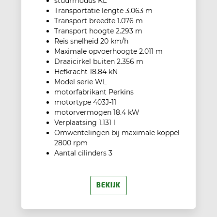
stuurmodus KL
Transportatie lengte 3.063 m
Transport breedte 1.076 m
Transport hoogte 2.293 m
Reis snelheid 20 km/h
Maximale opvoerhoogte 2.011 m
Draaicirkel buiten 2.356 m
Hefkracht 18.84 kN
Model serie WL
motorfabrikant Perkins
motortype 403J-11
motorvermogen 18.4 kW
Verplaatsing 1.131 l
Omwentelingen bij maximale koppel
2800 rpm
Aantal cilinders 3
BEKIJK