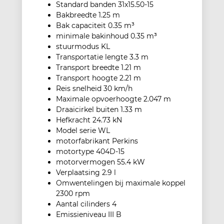
Standard banden 31x15.50-15
Bakbreedte 1.25 m
Bak capaciteit 0.35 m³
minimale bakinhoud 0.35 m³
stuurmodus KL
Transportatie lengte 3.3 m
Transport breedte 1.21 m
Transport hoogte 2.21 m
Reis snelheid 30 km/h
Maximale opvoerhoogte 2.047 m
Draaicirkel buiten 1.33 m
Hefkracht 24.73 kN
Model serie WL
motorfabrikant Perkins
motortype 404D-15
motorvermogen 55.4 kW
Verplaatsing 2.9 l
Omwentelingen bij maximale koppel
2300 rpm
Aantal cilinders 4
Emissieniveau III B