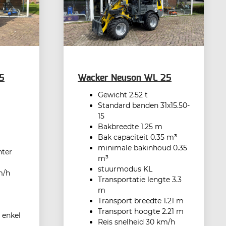
5
Wacker Neuson WL 25
Gewicht 2.52 t
Standard banden 31x15.50-
15
Bakbreedte 1.25 m
Bak capaciteit 0.35 m³
minimale bakinhoud 0.35
hter
m³
stuurmodus KL
m/h
Transportatie lengte 3.3
m
Transport breedte 1.21 m
Transport hoogte 2.21 m
 enkel
Reis snelheid 30 km/h