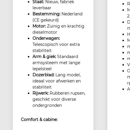
Staat:
Nieuw, fabriek
R
leverbaar
M
Bestemming:
Nederland
2
(CE gekeurd)
D
Motor:
Zuinig en krachtig
dieselmotor
H
Onderwagen:
M
Telescopisch voor extra
m
stabiliteit
m
Arm & giek:
Standaard
m
armsysteem met lange
V
lepelsteel
O
Dozerblad:
Lang model,
m
ideaal voor afwerken en
r
stabiliteit
A
Rijwerk:
Rubberen rupsen,
geschikt voor diverse
ondergronden
Comfort & cabine: