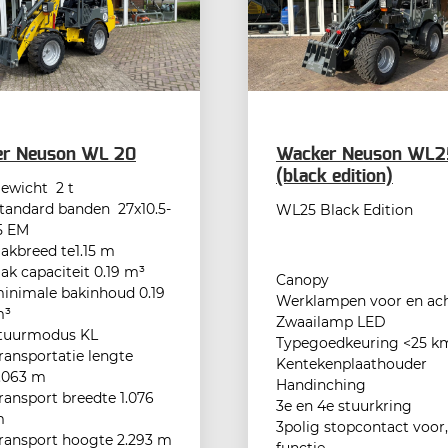
r Neuson WL 20
Wacker Neuson WL2
(black edition)
ewicht 2 t
tandard banden 27x10.5-
WL25 Black Edition
5 EM
akbreed te1.15 m
ak capaciteit 0.19 m³
Canopy
inimale bakinhoud 0.19
Werklampen voor en ac
m³
Zwaailamp LED
tuurmodus KL
Typegoedkeuring <25 k
ransportatie lengte
Kentekenplaathouder
.063 m
Handinching
ransport breedte 1.076
3e en 4e stuurkring
m
3polig stopcontact voor,
ransport hoogte 2.293 m