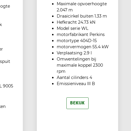
Maximale opvoerhoogte
oogte
2.047 m
Draaicirkel buiten 1.33 m
Hefkracht 24.73 kN
k
Model serie WL
motorfabrikant Perkins
motortype 404D-15
motorvermogen 55.4 kW
er
Verplaatsing 2.9 l
Omwentelingen bij
spuit
maximale koppel 2300
rpm
Aantal cilinders 4
Emissieniveau III B
L 9005
BEKIJK
ken