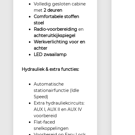
Volledig gesloten cabine
met
2 deuren
Comfortabele stoffen
stoel
Radio-voorbereiding
en
achteruitkijkspiegel
Werkverlichting voor en
achter
LED zwaailamp
Hydrauliek & extra functies:
Automatische
stationairfunctie (Idle
Speed)
Extra hydrauliekcircuits:
AUX I, AUX II en AUX IV
voorbereid
Flat-faced
snelkoppelingen
Voorbereid op Easy Lock