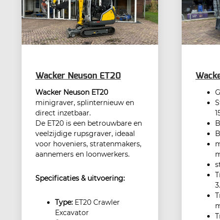
Wacker Neuson ET20
Wacke
Wacker Neuson ET20
G
minigraver, splinternieuw en
S
direct inzetbaar.
1
De ET20 is een betrouwbare en
B
veelzijdige rupsgraver, ideaal
B
voor hoveniers, stratenmakers,
m
aannemers en loonwerkers.
s
T
Specificaties & uitvoering:
3
T
Type:
ET20 Crawler
Excavator
T