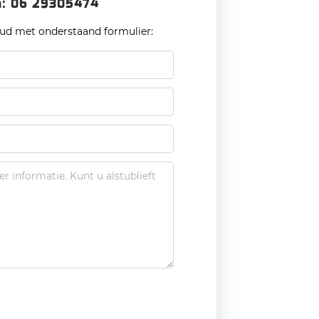
n: 06 29305474
oud met onderstaand formulier: