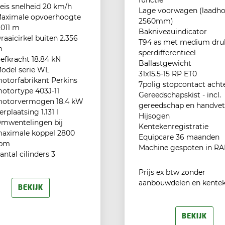
functie
eis snelheid 20 km/h
Lage voorwagen (laadh
aximale opvoerhoogte
2560mm)
.011 m
Bakniveauindicator
raaicirkel buiten 2.356
T94 as met medium dru
m
sperdifferentieel
efkracht 18.84 kN
Ballastgewicht
odel serie WL
31x15.5-15 RP ET0
otorfabrikant Perkins
7polig stopcontact acht
otortype 403J-11
Gereedschapskist - incl.
otorvermogen 18.4 kW
gereedschap en handvet
erplaatsing 1.131 l
Hijsogen
mwentelingen bij
Kentekenregistratie
aximale koppel 2800
Equipcare 36 maanden
pm
Machine gespoten in RA
antal cilinders 3
Prijs ex btw zonder
aanbouwdelen en kente
BEKIJK
BEKIJK